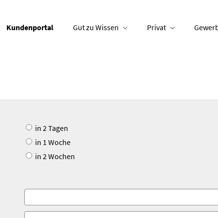
Kundenportal
Gut zu Wissen
Privat
Gewerb
u
in 2 Tagen
in 1 Woche
in 2 Wochen