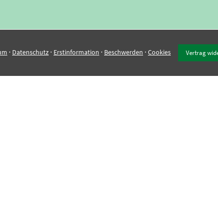
·
·
·
·
um
Datenschutz
Erstinformation
Beschwerden
Cookies
Vertrag wid