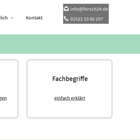
info@forsch24.de
lich
Kontakt
01522 33 66 297
Fachbegriffe
gen
einfach erklärt